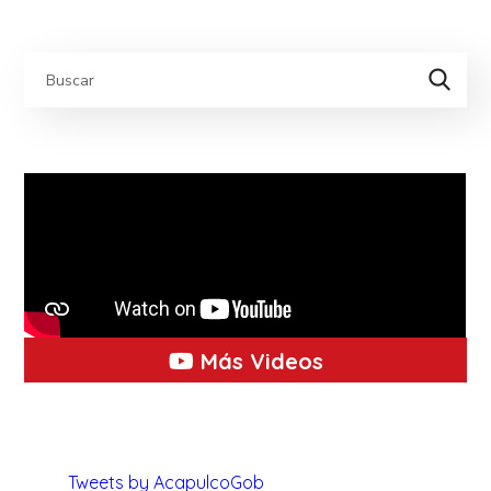
Más Videos
Tweets by AcapulcoGob