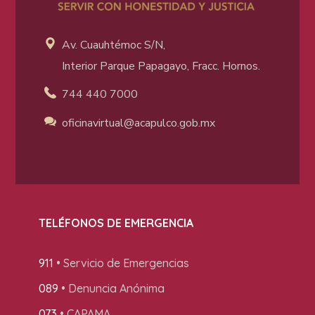
Av. Cuauhtémoc S/N,
Interior Parque Papagayo, Fracc. Hornos.
744 440 7000
oficinavirtual@acapulco
.gob.mx
TELÉFONOS DE EMERGENCIA
911
• Servicio de Emergencias
089
• Denuncia Anónima
073
• CAPAMA