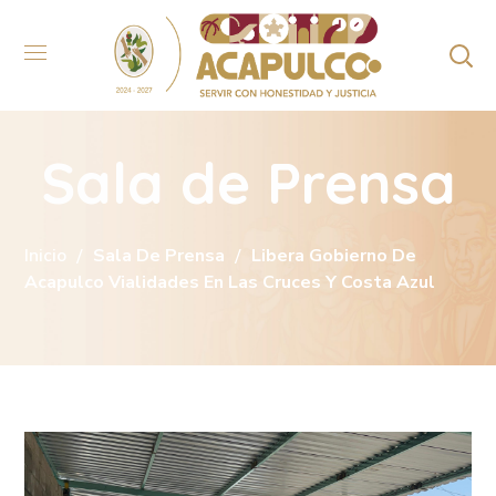
Sala de Prensa
Inicio
Sala De Prensa
Libera Gobierno De
Acapulco Vialidades En Las Cruces Y Costa Azul