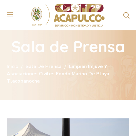
Sala de Prensa
Inicio
Sala De Prensa
Limpian Imjuve Y
Asociaciones Civiles Fondo Marino De Playa
Tlacopanocha