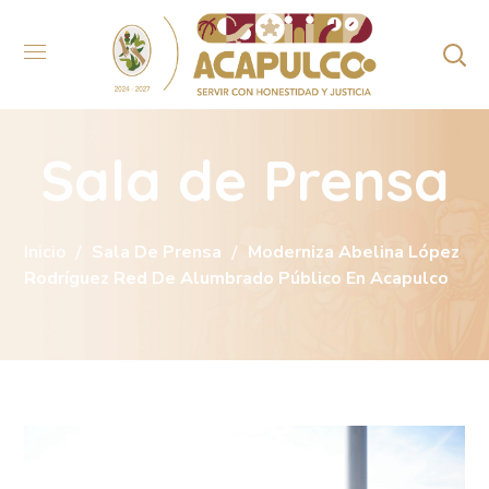
Sala de Prensa
Inicio
Sala De Prensa
Moderniza Abelina López
Rodríguez Red De Alumbrado Público En Acapulco