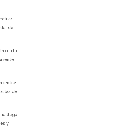
fectuar
nder de
deo en la
poniente
 mientras
 altas de
 no llega
les y