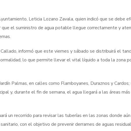
 Ayuntamiento, Leticia Lozano Zavala, quien indicó que se debe e
icar que el suministro de agua potable llegue correctamente y ate
lemas.
allado, informó que este viernes y sábado se distribuirá el tan
ormalidad, lo que permite llevar el vital líquido a toda la zona 
 Jardín Palmas, en calles como Flamboyanes, Duraznos y Cardos;
ipal y, durante el fin de semana, el agua llegará a las áreas más
á un recorrido para revisar las tuberías en las zonas donde aún
sanitario, con el objetivo de prevenir derrames de aguas residua