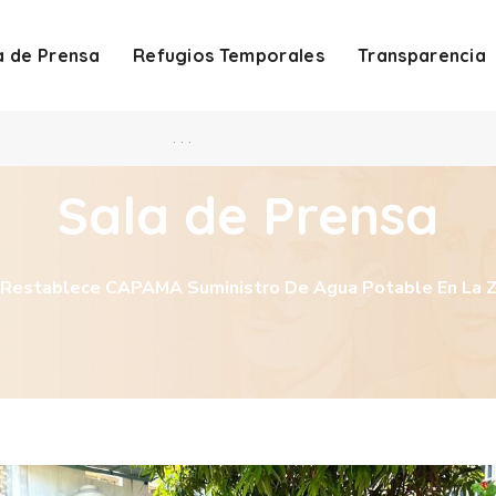
a de Prensa
Refugios Temporales
Transparencia
. . .
Sala de Prensa
Restablece CAPAMA Suministro De Agua Potable En La Z