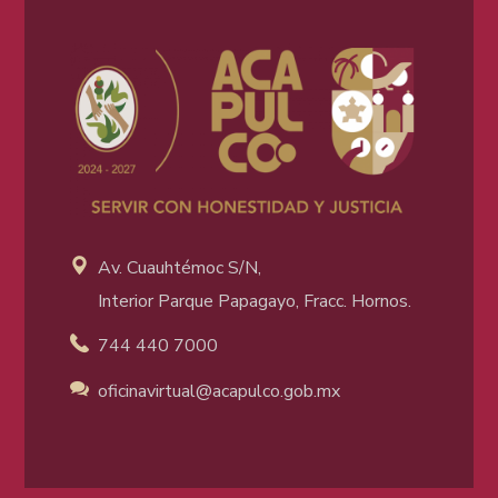
Av. Cuauhtémoc S/N,
Interior Parque Papagayo, Fracc. Hornos.
744 440 7000
oficinavirtual@acapulco
.gob.mx