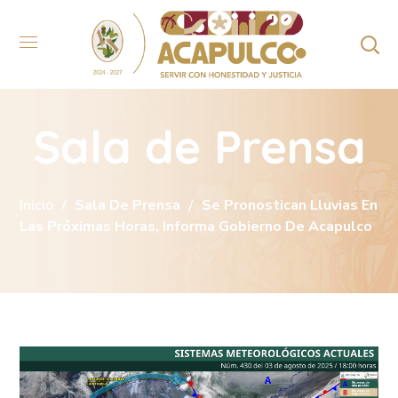
Sala de Prensa
Inicio
Sala De Prensa
Se Pronostican Lluvias En
Las Próximas Horas, Informa Gobierno De Acapulco