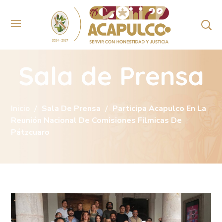
Sala de Prensa
Inicio
Sala De Prensa
Participa Acapulco En La
Reunión Nacional De Comisiones Fílmicas De
Pátzcuaro