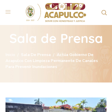
Sala de Prensa
Inicio
Sala De Prensa
Actúa Gobierno De
Acapulco Con Limpieza Permanente De Canales
Para Prevenir Inundaciones