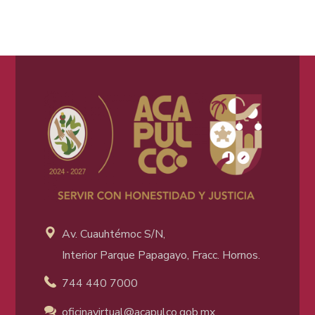
Av. Cuauhtémoc S/N,
Interior Parque Papagayo, Fracc. Hornos.
744 440 7000
oficinavirtual@acapulco
.gob.mx