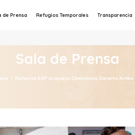
a de Prensa
Refugios Temporales
Transparencia
. . .
Sala de Prensa
ensa
Refuerza SSP Acapulco Operativos Durante Arribo 