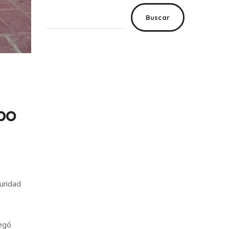
Buscar
bo
uridad
legó