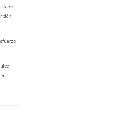
icas de
ención
esfuerzo
pulco
 en