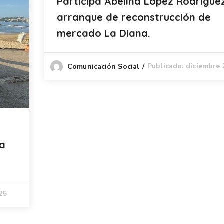
Participa Abelina López Rodrígue
arranque de reconstrucción de
mercado La Diana.
Publicado: diciembre 
Comunicación Social
ra
025