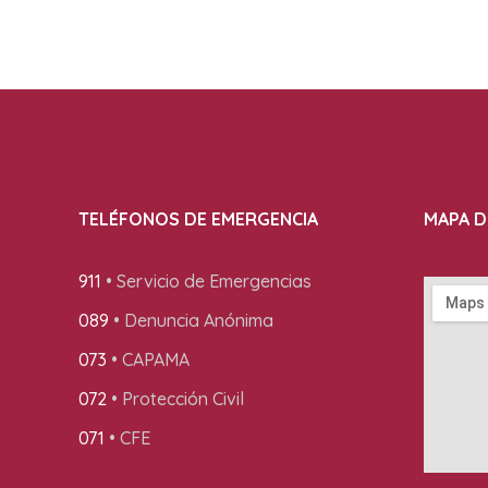
TELÉFONOS DE EMERGENCIA
MAPA D
911
• Servicio de Emergencias
089
• Denuncia Anónima
073
• CAPAMA
072
• Protección Civil
071
• CFE