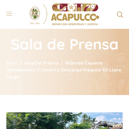
Sala de Prensa
Inicio
Sala De Prensa
Atiende Capama
Vertimientos Y Conecta Descarga Irregular En Llano
Largo