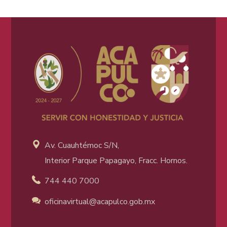
Av. Cuauhtémoc S/N,
Interior Parque Papagayo, Fracc. Hornos.
744 440 7000
oficinavirtual@acapulco
.gob.mx