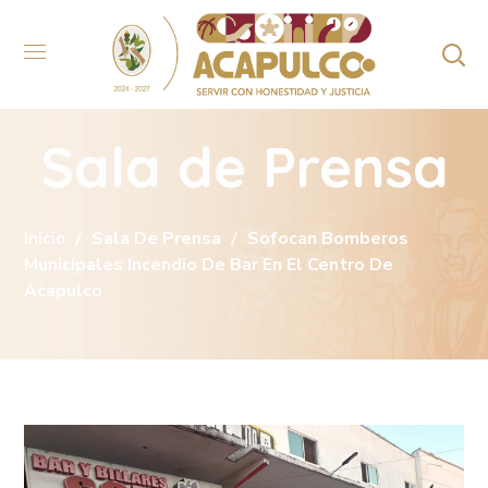
Sala de Prensa
Inicio
Sala De Prensa
Sofocan Bomberos
Municipales Incendio De Bar En El Centro De
Acapulco