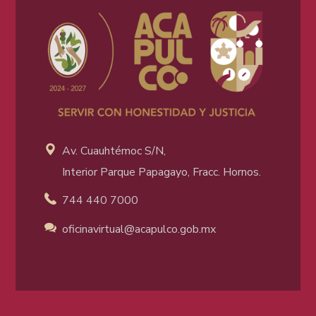
Av. Cuauhtémoc S/N,
Interior Parque Papagayo, Fracc. Hornos.
744 440 7000
oficinavirtual@acapulco
.gob.mx