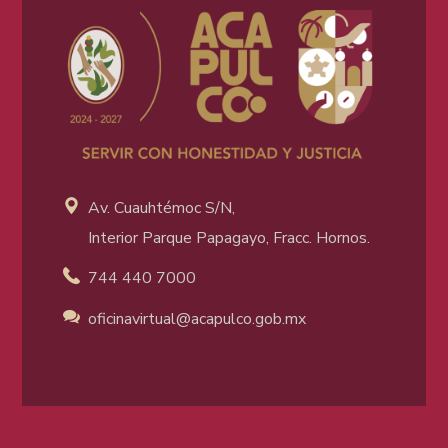
Av. Cuauhtémoc S/N,
Interior Parque Papagayo, Fracc. Hornos.
744 440 7000
oficinavirtual@acapulco
.gob.mx