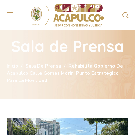
Sala de Prensa
Inicio
Sala De Prensa
Rehabilita Gobierno De
Acapulco Calle Gómez Morín, Punto Estratégico
Para La Movilidad