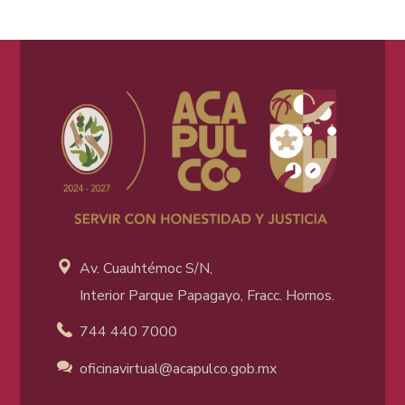
Av. Cuauhtémoc S/N,
Interior Parque Papagayo, Fracc. Hornos.
744 440 7000
oficinavirtual@acapulco
.gob.mx