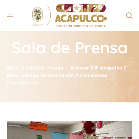
Sala de Prensa
Inicio
Sala De Prensa
Acercan DIF Acapulco E
IMSS Jornada De Vacunación A Comedores
Comunitarios