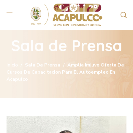
Sala de Prensa
Inicio
Sala De Prensa
Amplía Imjuve Oferta De
Cursos De Capacitación Para El Autoempleo En
Acapulco