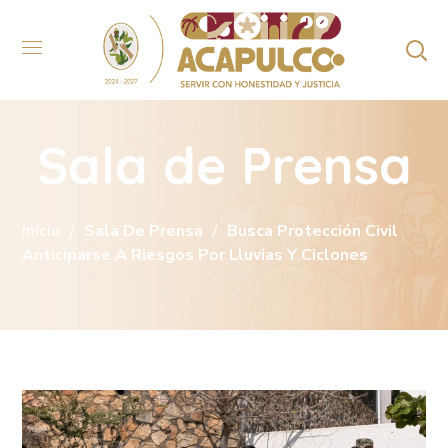
Sala de Prensa
Inicio
Sala De Prensa
Busca Protección Civil
Anticiparse A Riesgos Por Lluvias Y Ciclones