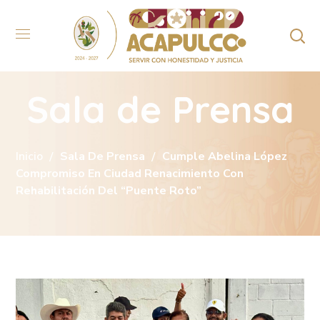
Sala de Prensa
Inicio
Sala De Prensa
Cumple Abelina López
Compromiso En Ciudad Renacimiento Con
Rehabilitación Del “Puente Roto”