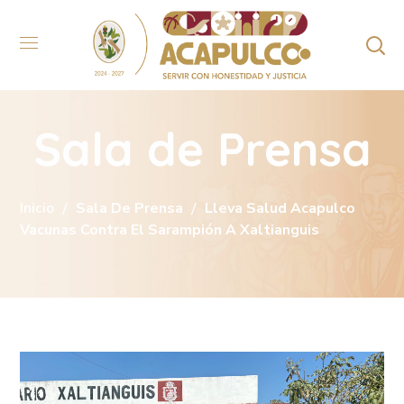
Sala de Prensa
Inicio
Sala De Prensa
Lleva Salud Acapulco
Vacunas Contra El Sarampión A Xaltianguis