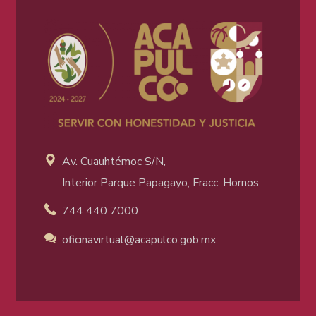
Av. Cuauhtémoc S/N,
Interior Parque Papagayo, Fracc. Hornos.
744 440 7000
oficinavirtual@acapulco
.gob.mx