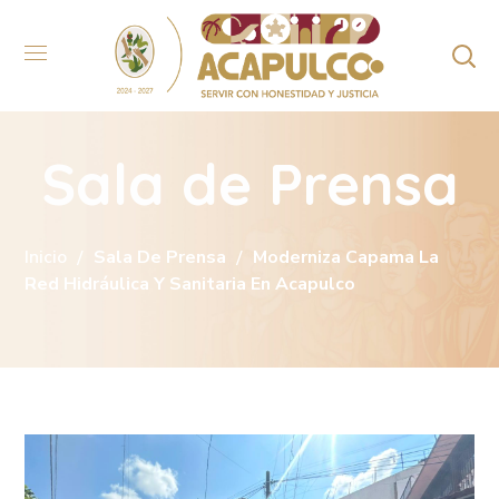
Sala de Prensa
Inicio
Sala De Prensa
Moderniza Capama La
Red Hidráulica Y Sanitaria En Acapulco