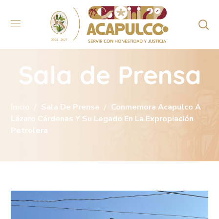
Sala de Prensa
Inicio
Sala De Prensa
Conmemora Acapulco A
Lázaro Cárdenas Y Su Legado En La Expropiación
Petrolera