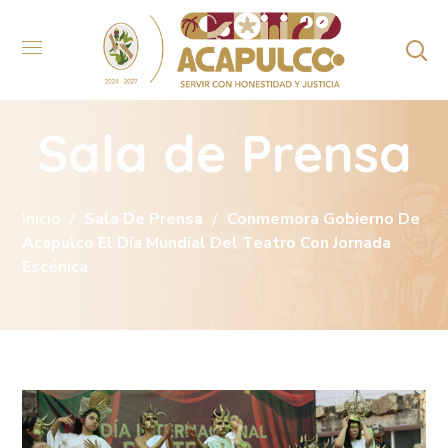
Sala de Prensa
Inicio
Sala De Prensa
Conmemora Gobierno De
Acapulco El Día Mundial Del Teatro Con Jornada
Escénica