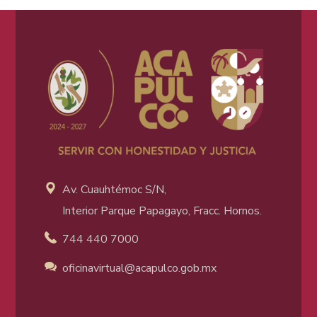
Av. Cuauhtémoc S/N,
Interior Parque Papagayo, Fracc. Hornos.
744 440 7000
oficinavirtual@acapulco
.gob.mx