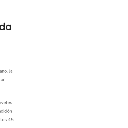
nda
ano, la
tar
niveles
dición
 los 45