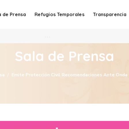
a de Prensa
Refugios Temporales
Transparencia
. . .
Sala de Prensa
sa
Emite Protección Civil Recomendaciones Ante Onda 