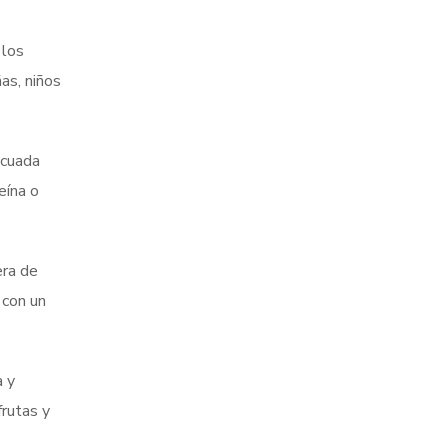
 los
as, niños
ecuada
eína o
era de
 con un
a y
rutas y