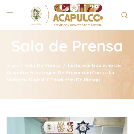
Sala de Prensa
Inicio
Sala De Prensa
Fortalece Gobierno De
Acapulco Estrategias De Prevención Contra La
Violencia Digital Y Conductas De Riesgo