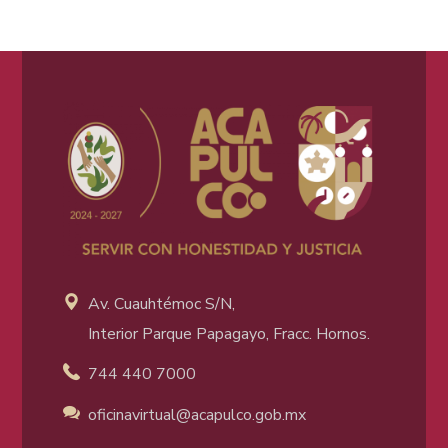
Av. Cuauhtémoc S/N,
Interior Parque Papagayo, Fracc. Hornos.
744 440 7000
oficinavirtual@acapulco
.gob.mx