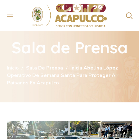
Sala de Prensa
Inicio
Sala De Prensa
Inicia Abelina López
Operativo De Semana Santa Para Proteger A
Paisanos En Acapulco