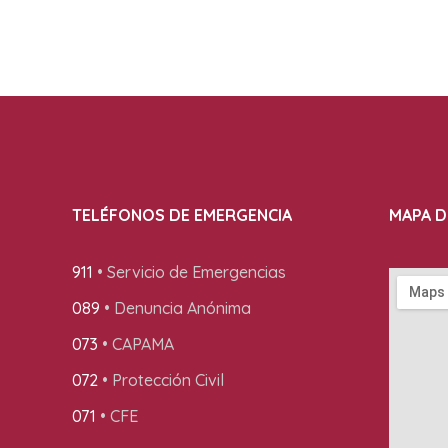
TELÉFONOS DE EMERGENCIA
MAPA D
911
• Servicio de Emergencias
089
• Denuncia Anónima
073
• CAPAMA
072
• Protección Civil
071
• CFE