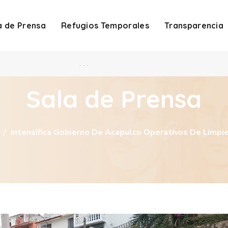
a de Prensa
Refugios Temporales
Transparencia
. . .
Sala de Prensa
Intensifica Gobierno De Acapulco Operativos De Limpie