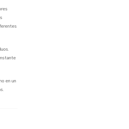
ores
os
iferentes
duos.
onstante
ano en un
s.