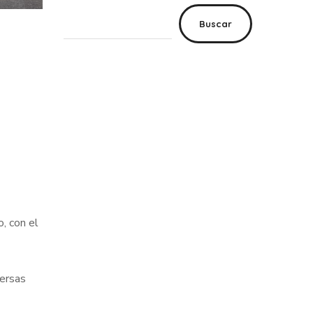
Buscar
o, con el
versas