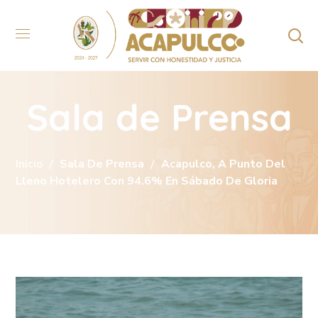
Sala de Prensa
Inicio
Sala De Prensa
Acapulco, A Punto Del
Lleno Hotelero Con 94.6% En Sábado De Gloria