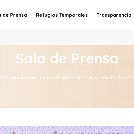
a de Prensa
Refugios Temporales
Transparencia
. . .
Sala de Prensa
Celebra Abelina López 91 Años De Trayectoria De Los C