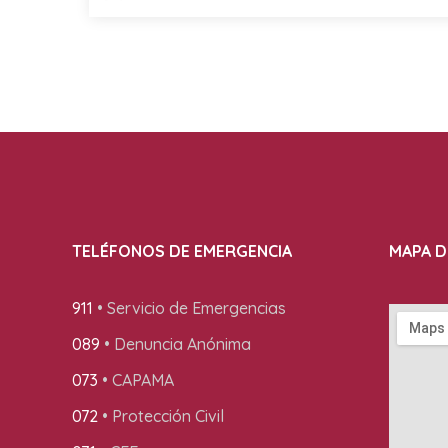
TELÉFONOS DE EMERGENCIA
MAPA D
911
• Servicio de Emergencias
089
• Denuncia Anónima
073
• CAPAMA
072
• Protección Civil