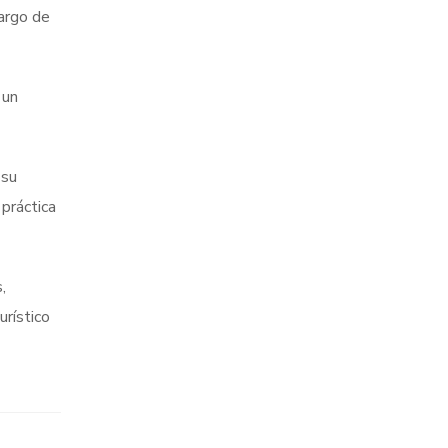
largo de
 un
 su
práctica
,
urístico