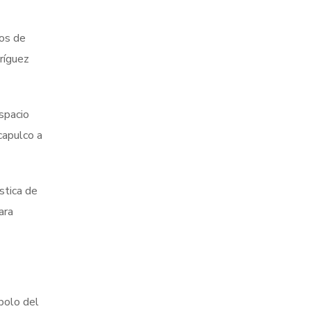
ños de
ríguez
espacio
capulco a
stica de
ara
bolo del