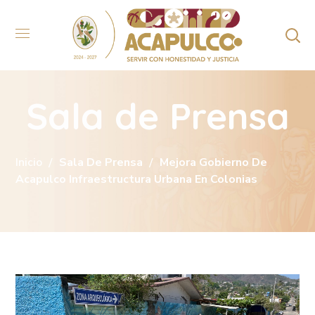
Sala de Prensa
Inicio
Sala De Prensa
Mejora Gobierno De
Acapulco Infraestructura Urbana En Colonias