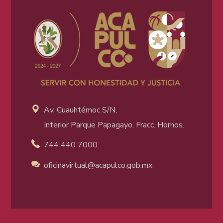
Av. Cuauhtémoc S/N,
Interior Parque Papagayo, Fracc. Hornos.
744 440 7000
oficinavirtual@acapulco
.gob.mx