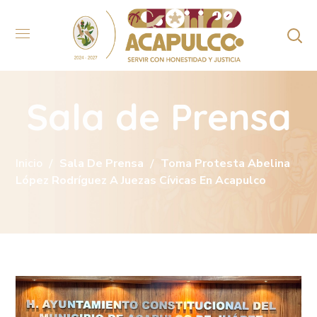
Sala de Prensa
Inicio
Sala De Prensa
Toma Protesta Abelina
López Rodríguez A Juezas Cívicas En Acapulco