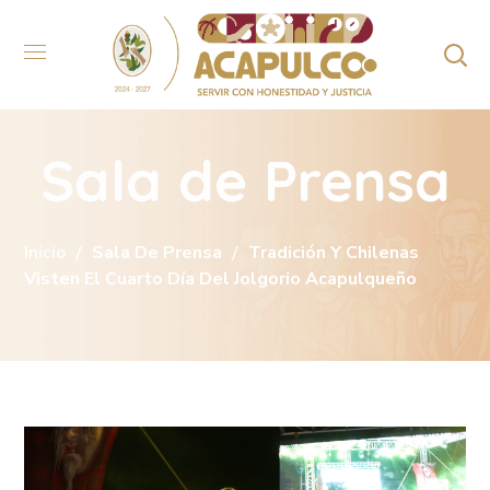
Sala de Prensa
Inicio
Sala De Prensa
Tradición Y Chilenas
Visten El Cuarto Día Del Jolgorio Acapulqueño