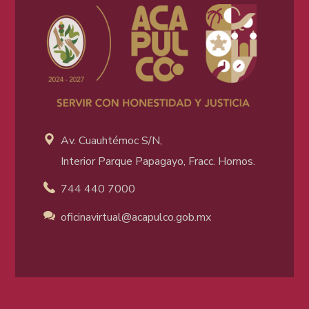
Av. Cuauhtémoc S/N,
Interior Parque Papagayo, Fracc. Hornos.
744 440 7000
oficinavirtual@acapulco
.gob.mx