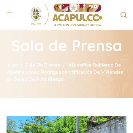
Sala de Prensa
Inicio
Sala De Prensa
Intensifica Gobierno De
Abelina López Rodríguez Notificación De Viviendas
En Zonas De Alto Riesgo