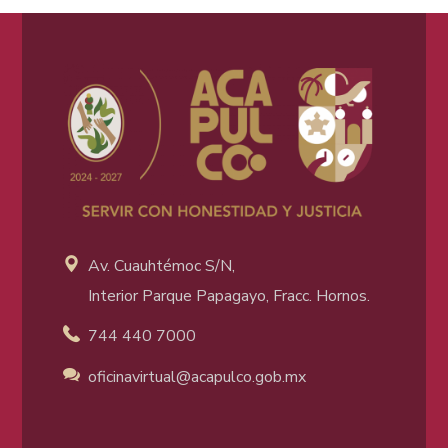
Av. Cuauhtémoc S/N,
Interior Parque Papagayo, Fracc. Hornos.
744 440 7000
oficinavirtual@acapulco
.gob.mx