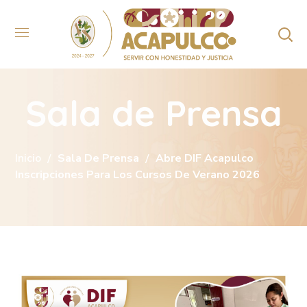
Sala de Prensa
Inicio
Sala De Prensa
Abre DIF Acapulco
Inscripciones Para Los Cursos De Verano 2026