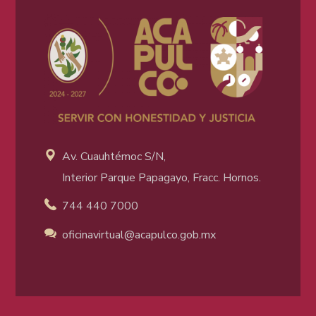
Av. Cuauhtémoc S/N,
Interior Parque Papagayo, Fracc. Hornos.
744 440 7000
oficinavirtual@acapulco
.gob.mx