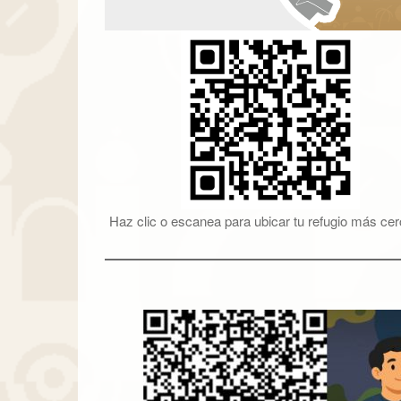
Haz clic o escanea para ubicar tu refugio más ce