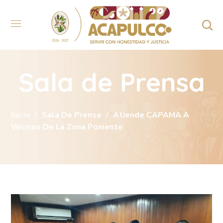
Sala de Prensa
Inicio
Sala De Prensa
Atiende CAPAMA A
Vecinos De La Zona Poniente