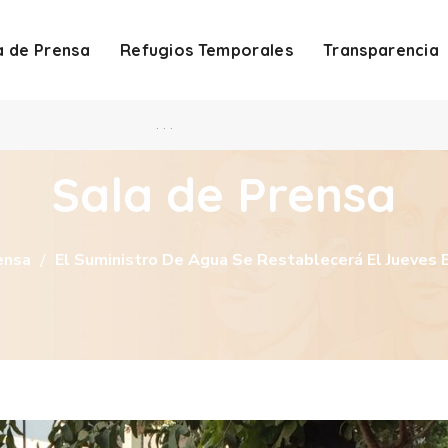
a de Prensa
Refugios Temporales
Transparencia
. . .
Sala de Prensa
ensa
El Suministro De Agua Se Restablecerá El Jueves 