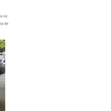
ca se
ea de