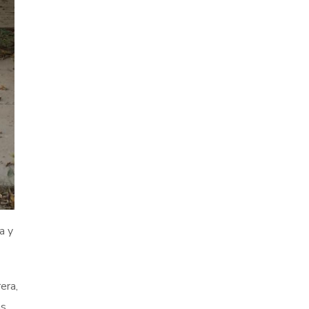
a y
era,
as