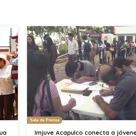
Sala de Prensa
gua
Imjuve Acapulco conecta a jóven