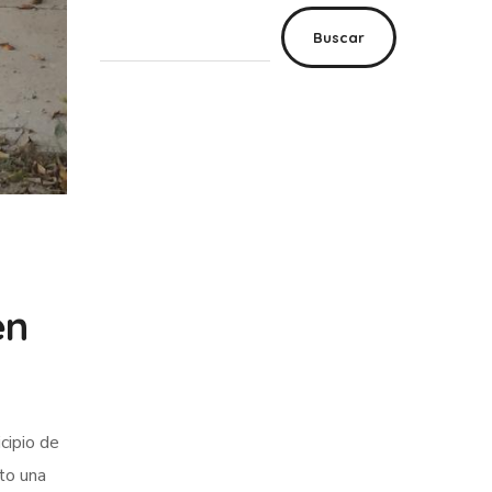
Buscar
en
cipio de
to una