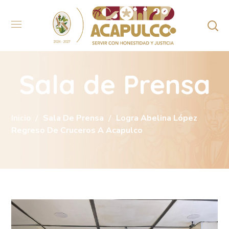
Sala de Prensa
Inicio
Sala De Prensa
Logra Abelina López
Regreso De Cruceros A Acapulco