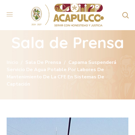
Sala de Prensa
Inicio
Sala De Prensa
Capama Suspenderá
Servicio De Agua Potable Por Labores De
Mantenimiento De La CFE En Sistemas De
Captación