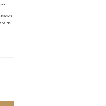
pio.
alidades
ntos de