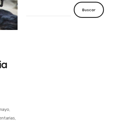
Buscar
ia
mayo,
ntarias,