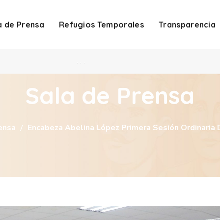
a de Prensa
Refugios Temporales
Transparencia
. . .
Sala de Prensa
ensa
Encabeza Abelina López Primera Sesión Ordinaria