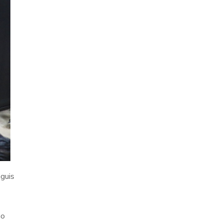
nguis
mo