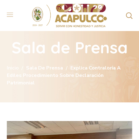
Sala de Prensa
Inicio
Sala De Prensa
Explica Contraloría A
Ediles Procedimiento Sobre Declaración
Patrimonial