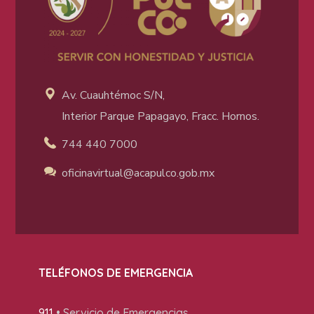
Av. Cuauhtémoc S/N,
Interior Parque Papagayo, Fracc. Hornos.
744 440 7000
oficinavirtual@acapulco
.gob.mx
TELÉFONOS DE EMERGENCIA
911
• Servicio de Emergencias