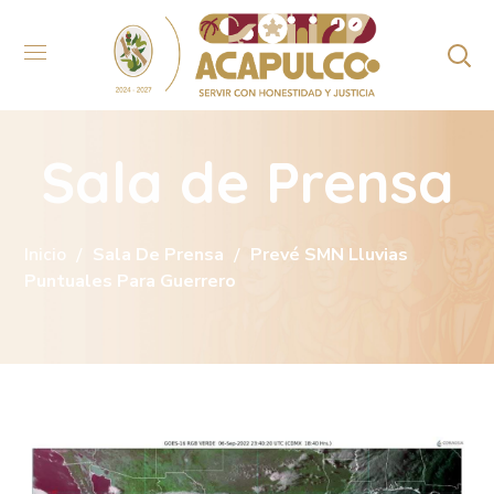
Sala de Prensa
Inicio
Sala De Prensa
Prevé SMN Lluvias
Puntuales Para Guerrero