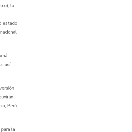
co), la
mo estado
rnacional
namá
, así
versión
eunirán
ia, Perú,
 para la