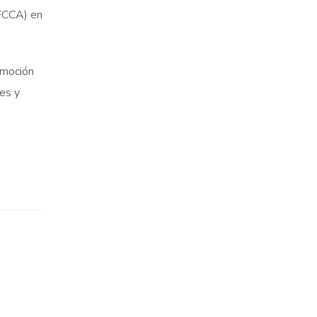
(FCCA) en
omoción
es y