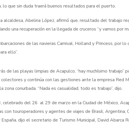
, lo que sin duda traerá buenos resultados para el puerto.
a alcaldesa, Abelina López, afirmó que, resultado del trabajo re
dando una recuperación en la llegada de cruceros “y vamos por m
arcaciones de las navieras Carnival, Holland y Princess, por lo 
ra ello”.
rás de las playas limpias de Acapulco, “hay muchísimo trabajo” p
de colectores y continúa con las gestiones ante la empresa Red M
la zona conurbada. “Nada es casualidad, todo es trabajo”, dijo.
3, celebrado del 26 al 29 de marzo en la Ciudad de México, Aca
s con touroperadores y agentes de viajes de Brasil, Argentina, 
España, dijo el secretario de Turismo Municipal, David Abarca R