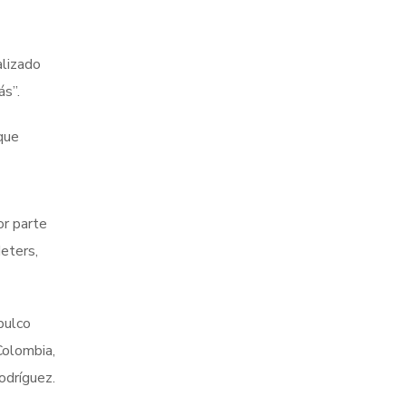
alizado
ás”.
que
or parte
eters,
pulco
Colombia,
odríguez.