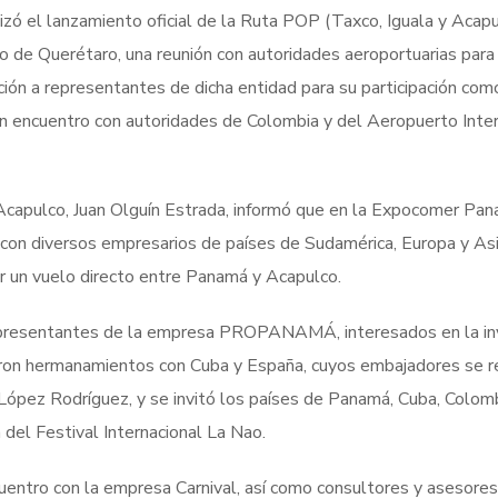
zó el lanzamiento oficial de la Ruta POP (Taxco, Iguala y Acapul
o de Querétaro, una reunión con autoridades aeroportuarias para
ción a representantes de dicha entidad para su participación co
 un encuentro con autoridades de Colombia y del Aeropuerto Inte
n Acapulco, Juan Olguín Estrada, informó que en la Expocomer Pa
con diversos empresarios de países de Sudamérica, Europa y Asia
r un vuelo directo entre Panamá y Acapulco.
epresentantes de la empresa PROPANAMÁ, interesados en la in
taron hermanamientos con Cuba y España, cuyos embajadores se r
López Rodríguez, y se invitó los países de Panamá, Cuba, Colomb
 del Festival Internacional La Nao.
entro con la empresa Carnival, así como consultores y asesores