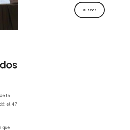
Buscar
idos
de la
ió: el 47
n que