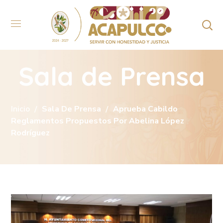
Sala de Prensa
Inicio
Sala De Prensa
Aprueba Cabildo
Reglamentos Propuestos Por Abelina López
Rodríguez