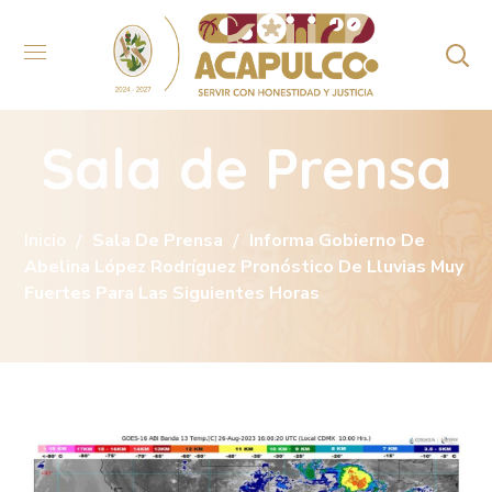
Sala de Prensa
Inicio
Sala De Prensa
Informa Gobierno De
Abelina López Rodríguez Pronóstico De Lluvias Muy
Fuertes Para Las Siguientes Horas