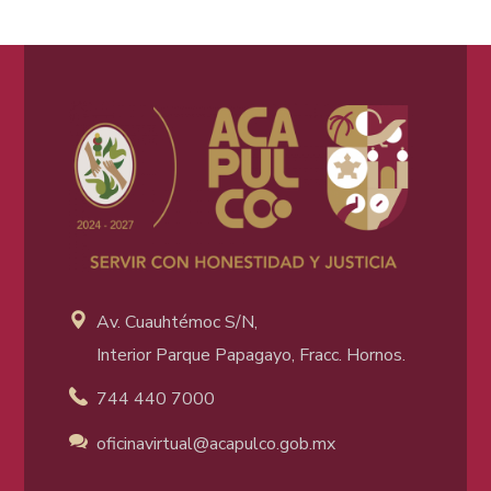
Av. Cuauhtémoc S/N,
Interior Parque Papagayo, Fracc. Hornos.
744 440 7000
oficinavirtual@acapulco
.gob.mx