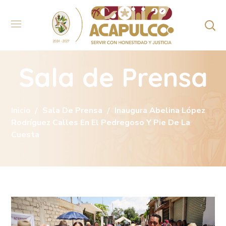
Sala de Prensa
Inicio
Sala De Prensa
Inaugura Abelina López
Rodríguez Calles En El Pedregoso Y Pie De La
Cuesta