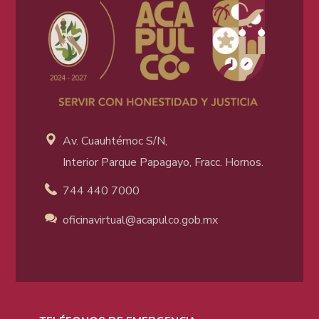
Av. Cuauhtémoc S/N,
Interior Parque Papagayo, Fracc. Hornos.
744 440 7000
oficinavirtual@acapulco
.gob.mx