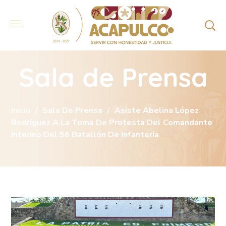
Sala de Prensa
Inicio
Sala De Prensa
Asiste Abelina López
Rodríguez A La Toma De Protesta Del Comandante
Interino Del 56 Batallón De Infantería