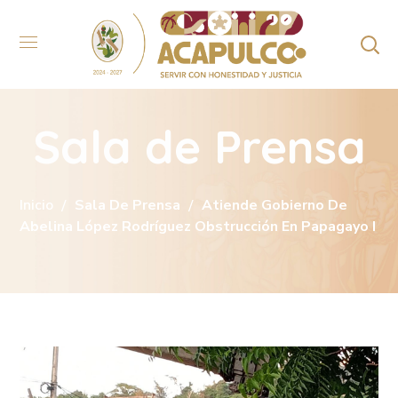
Sala de Prensa
Inicio
Sala De Prensa
Atiende Gobierno De
Abelina López Rodríguez Obstrucción En Papagayo I