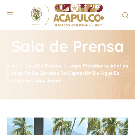
Sala de Prensa
Inicio
Sala De Prensa
Logra Presidenta Abelina
Liberación De Sistema De Captación De Agua En
Lomas De Chapultepec