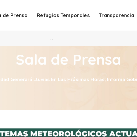
a de Prensa
Refugios Temporales
Transparencia
. . .
Sala de Prensa
dad Generará Lluvias En Las Próximas Horas, Informa Gob