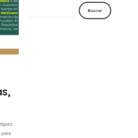
Buscar
s,
ríguez
d para