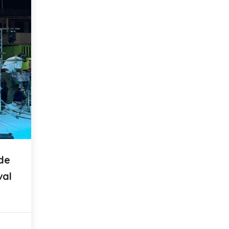
 de
val