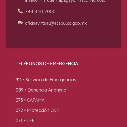
Interior Parque Papagayo, Fracc. Hornos.
744 440 7000
oficinavirtual@acapulco
.gob.mx
TELÉFONOS DE EMERGENCIA
911
• Servicio de Emergencias
089
• Denuncia Anónima
073
• CAPAMA
072
• Protección Civil
071
• CFE