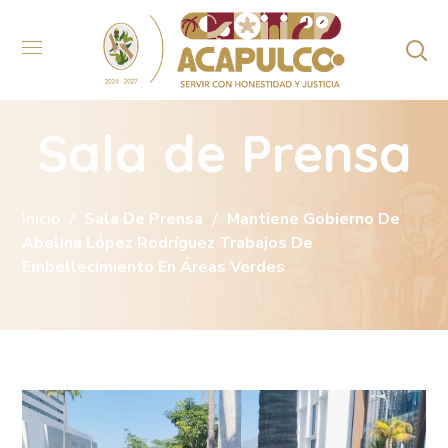
Sala de Prensa
Inicio
Sala De Prensa
Mantiene Gobierno De
Abelina López Rodríguez Trabajos De
Embellecimiento En Áreas Verdes